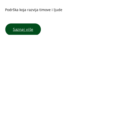
Podrška koja razvija timove i ljude
Saznaj više
Specijalna jedinica koja rešava stvari
Saznaj više